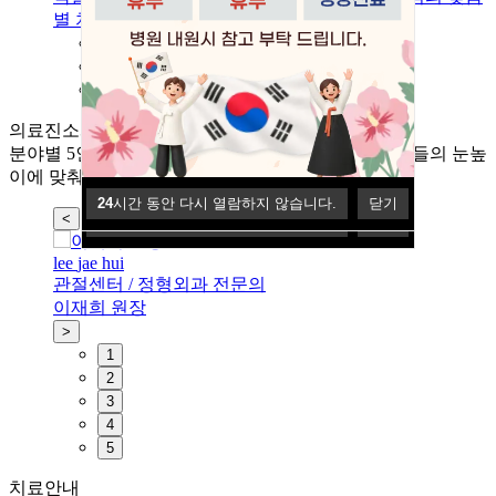
별 치료
형 치료
1
2
3
의료진소개
분야별 5인의 의료진들과 50명의 스태프들이
환자분들의 눈높
이에 맞춰 친절하게 안내해드립니다.
24
24
시간 동안 다시 열람하지 않습니다.
시간 동안 다시 열람하지 않습니다.
닫기
닫기
<
24
시간 동안 다시 열람하지 않습니다.
닫기
lee
jae
hui
b
관절센터 / 정형외과 전문의
이재희
원장
>
1
2
3
4
5
치료안내