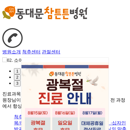
병원소개
척추센터
관절센터
1
2
3
진료과목
원장님이 직접 자세한 상담부터 치료, 관리, 재활까지
전 과정
에서 항상 소통하며, 양질의 진료를 하고 있습니다.
척추센터
관절센터
RI·체형
목/허리 디스크·
협착증·압
오십견·무릎관절염
·십자인
성장 나
박골절 등
증상에 따라 단계
대손상 등
환자 중심의 맞춤