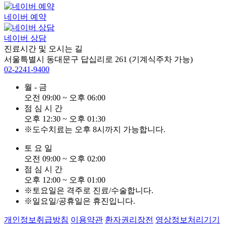
네이버 예약
네이버 상담
진료시간 및 오시는 길
서울특별시 동대문구 답십리로 261
(기계식주차 가능)
02-2241-9400
월
-
금
오전
09:00
~
오후
06:00
점
심
시
간
오후
12:30
~
오후
01:30
※도수치료는 오후 8시까지 가능합니다.
토
요
일
오전
09:00
~
오후
02:00
점
심
시
간
오후
12:00
~
오후
01:00
※토요일은 격주로 진료/수술합니다.
※일요일/공휴일은 휴진입니다.
개인정보취급방침
이용약관
환자권리장전
영상정보처리기기